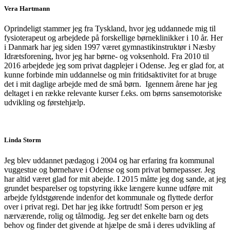
Vera Hartmann
Oprindeligt stammer jeg fra Tyskland, hvor jeg uddannede mig til
fysioterapeut og arbejdede på forskellige børneklinikker i 10 år. Her
i Danmark har jeg siden 1997 været gymnastikinstruktør i Næsby
Idrætsforening, hvor jeg har børne- og voksenhold. Fra 2010 til
2016 arbejdede jeg som privat dagplejer i Odense. Jeg er glad for, at
kunne forbinde min uddannelse og min fritidsaktivitet for at bruge
det i mit daglige arbejde med de små børn. Igennem årene har jeg
deltaget i en række relevante kurser f.eks. om børns sansemotoriske
udvikling og førstehjælp.
Linda Storm
Jeg blev uddannet pædagog i 2004 og har erfaring fra kommunal
vuggestue og børnehave i Odense og som privat børnepasser. Jeg
har altid været glad for mit abejde. I 2015 måtte jeg dog sande, at jeg
grundet besparelser og topstyring ikke længere kunne udføre mit
arbejde fyldstgørende indenfor det kommunale og flyttede derfor
over i privat regi. Det har jeg ikke fortrudt! Som person er jeg
nærværende, rolig og tålmodig. Jeg ser det enkelte barn og dets
behov og finder det givende at hjælpe de små i deres udvikling af